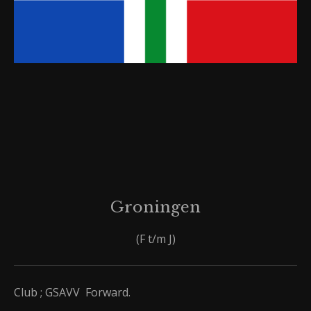
Groningen
(F t/m J)
Club ; GSAVV Forward.