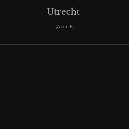
Utrecht
(A t/m E)