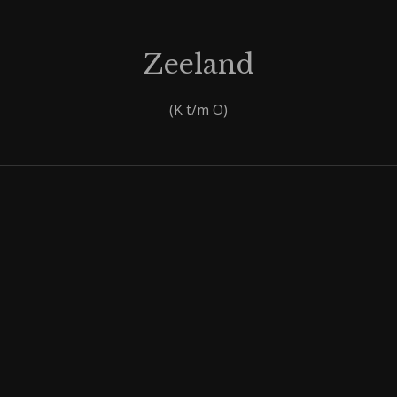
Zeeland
(K t/m O)